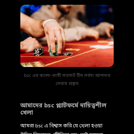
bsc এর বাংলা-ভাষী সাপোর্ট টিম সর্বদা আপনার
সেবায় প্রস্তুত
আমাদের bsc প্ল্যাটফর্মে দায়িত্বশীল
খেলা
আমরা bsc এ বিশ্বাস করি যে খেলা হওয়া