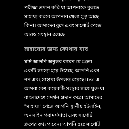
পরীক্ষা প্রদান করি যা আপনাকে বুঝতে
সাহায্য করবে আপনার খেলা সুস্থ আছে
কিনা। আমাদের ব্লগে এবং সাপোর্ট পেজে
আরও সংস্থান রয়েছে।
সাহায্যের জন্য কোথায় যাব
যদি আপনি অনুভব করেন যে খেলা
একটি সমস্যা হয়ে উঠেছে, আপনি একা
নন এবং সাহায্য উপলব্ধ রয়েছে। bsc এ
আমরা বেশ কয়েকটি সংস্থার সাথে যুক্ত যা
বাংলাদেশে সমর্থন প্রদান করে। আমাদের
"সাহায্য" পেজে আপনি স্থানীয় হটলাইন,
অনলাইন পরামর্শদাতা এবং সাপোর্ট
গ্রুপের তথ্য পাবেন। আপনি bsc সাপোর্ট