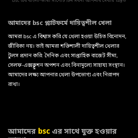
bsc এর বাংলা-ভাষী সাপোর্ট টিম সর্বদা আপনার সেবায় প্রস্তুত
আমাদের bsc প্ল্যাটফর্মে দায়িত্বশীল খেলা
আমরা bsc এ বিশ্বাস করি যে খেলা হওয়া উচিত বিনোদন,
জীবিকা নয়। তাই আমরা শক্তিশালী দায়িত্বশীল খেলার
টুলস প্রদান করি: দৈনিক এবং সাপ্তাহিক বাজেট সীমা,
সেলফ-এক্সক্লুশন অপশন এবং বিনামূল্যে সাহায্য সংস্থান।
আমাদের লক্ষ্য আপনার খেলা উপভোগ্য এবং নিরাপদ
রাখা।
আমাদের
bsc
এর সাথে যুক্ত হওয়ার