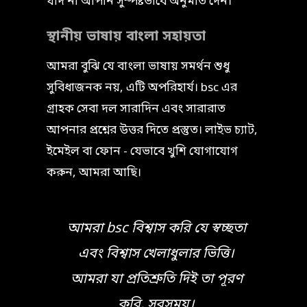
যদি না আপনি সুস্পষ্টভাবে অনুমতি দেন।
স্থানীয় ভাষায় বাংলা সহায়তা
আমরা বুঝি যে বাংলা ভাষায় সমর্থন শুধু
সুবিধাজনক নয়, এটি অপরিহার্য। bsc এর
গ্রাহক সেবা দল সারাদিন এবং সারারাত
আপনার প্রশ্নের উত্তর দিতে প্রস্তুত। লাইভ চ্যাট,
ইমেইল বা ফোন - যেভাবে খুশি যোগাযোগ
করুন, আমরা আছি।
আমরা bsc বিশ্বাস করি যে স্বচ্ছতা
এবং বিশ্বাস খেলাধুলার ভিত্তি।
আমরা যা প্রতিশ্রুতি দিই তা পূরণ
করি, সবসময়।