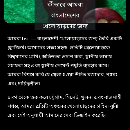
কীভাবে আমরা
বাংলাদেশের
খেলোয়াড়দের জন্য
একটি নিরাপদ এবং
আমরা bsc — বাংলাদেশী খেলোয়াড়দের জন্য তৈরি একটি
স্বচ্ছ গেমিং প্ল্যাটফর্ম
প্ল্যাটফর্ম। আমাদের লক্ষ্য সহজ: প্রতিটি খেলোয়াড়কে
বিশ্বমানের গেমিং অভিজ্ঞতা প্রদান করা, স্থানীয় ভাষায়
তৈরি করেছি।
সহায়তা সহ এবং স্থানীয় পেমেন্ট পদ্ধতি ব্যবহার করে।
আমরা বিশ্বাস করি যে খেলা হওয়া উচিত মজাদার, ন্যায্য
এবং দায়িত্বশীল।
ঢাকা থেকে শুরু করে চট্টগ্রাম, সিলেট, খুলনা এবং রাজশাহী
পর্যন্ত, আমরা প্রতিটি অঞ্চলের খেলোয়াড়দের চাহিদা বুঝি
এবং সেই অনুযায়ী আমাদের সেবা ডিজাইন করেছি।