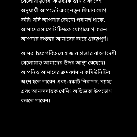
খেলোয়াড়দের ফিডব্যাক শুনি এবং সেই
অনুযায়ী আপডেট এবং নতুন ফিচার যোগ
করি। যদি আপনার কোনো পরামর্শ থাকে,
আমাদের সাপোর্ট টিমকে যোগাযোগ করুন -
আপনার কণ্ঠস্বর আমাদের কাছে গুরুত্বপূর্ণ।
আমরা bsc গর্বিত যে হাজার হাজার বাংলাদেশী
খেলোয়াড় আমাদের উপর আস্থা রেখেছে।
আপনিও আমাদের ক্রমবর্ধমান কমিউনিটির
অংশ হতে পারেন এবং একটি নিরাপদ, ন্যায্য
এবং আনন্দদায়ক গেমিং অভিজ্ঞতা উপভোগ
করতে পারেন।