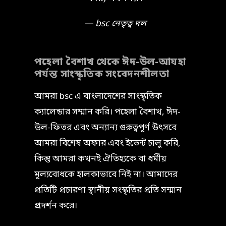
bsc নেতৃত্ব দল
পহেলা বৈশাখ থেকে ঈদ-উল-আযহা
পর্যন্ত সাংস্কৃতিক সংবেদনশীলতা
আমরা bsc এ বাংলাদেশের সাংস্কৃতিক
ক্যালেন্ডার সম্মান করি। পহেলা বৈশাখ, ঈদ-
উল-ফিতর এবং অন্যান্য গুরুত্বপূর্ণ উৎসবে
আমরা বিশেষ অফার এবং ইভেন্ট চালু করি,
কিন্তু আমরা কখনই ঐতিহ্যকে বা ধর্মীয়
মূল্যবোধকে হালকাভাবে নিই না। আমাদের
প্রতিটি প্রচারণা স্থানীয় সংস্কৃতির প্রতি সম্মান
প্রদর্শন করে।