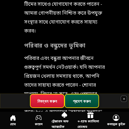
টিমের সাথেও যোগাযোগ করতে পারেন -
আমরা গোপনীয়তা নিশ্চিত করে উপযুক্ত
সংস্থার সাথে যোগাযোগ করতে সাহায্য
করব।
পরিবার ও বন্ধুদের ভূমিকা
পরিবার এবং বন্ধুরা আপনার জীবনে
গুরুত্বপূর্ণ সমর্থন নেটওয়ার্ক। যদি আপনার
প্রিয়জন খেলায় সমস্যায় থাকে, আপনি
তাদের সাহায্য করতে পারেন - শোনার
মাধ্যমে, বিচার না করে, এবং পেশাদার
×
নিবন্ধন করুন
প্রবেশ করুন
সাহায্য খোঁজার জন্য তাদের উৎসাহিত
করে। bsc এ আমাদের "সহায়তা সংস্থান"
পৃষ্ঠায় পরিবার এবং বন্ধুদের জন্য গাইড
ট্রেজারস অফ
৩-হ্যান্ড ক্যাসিনো
হোম
কয়েন
কলব্রেক কুইক
অ্যাজটেক
হোল্ডেম