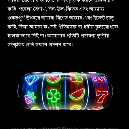
আমরা bsc এ বাংলাদেশের সাংস্কৃতিক ক্যালেন্ডার সম্মান
করি। পহেলা বৈশাখ, ঈদ-উল-ফিতর এবং অন্যান্য
গুরুত্বপূর্ণ উৎসবে আমরা বিশেষ অফার এবং ইভেন্ট চালু
করি, কিন্তু আমরা কখনই ঐতিহ্যকে বা ধর্মীয় মূল্যবোধকে
হালকাভাবে নিই না। আমাদের প্রতিটি প্রচারণা স্থানীয়
সংস্কৃতির প্রতি সম্মান প্রদর্শন করে।